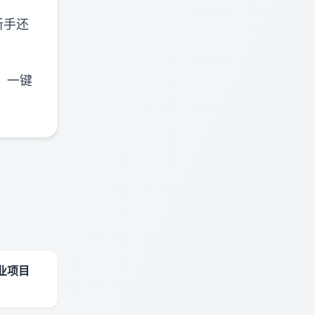
新手还
、一键
业项目