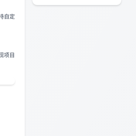
持自定
现项目